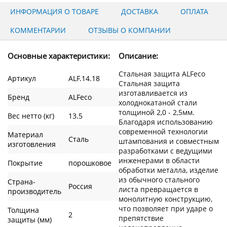
ИНФОРМАЦИЯ О ТОВАРЕ
ДОСТАВКА
ОПЛАТА
КОММЕНТАРИИ
ОТЗЫВЫ О КОМПАНИИ
Основные характеристики:
Описание:
Стальная защита ALFeco
Артикул
ALF.14.18
Стальная защита
изготавливается из
Бренд
ALFeco
холоднокатаной стали
толщиной 2,0 - 2,5мм.
Вес нетто (кг)
13.5
Благодаря использованию
современной технологии
Материал
Сталь
штампования и совместным
изготовления
разработками с ведущими
инженерами в области
Покрытие
порошковое
обработки металла, изделие
из обычного стального
Страна-
Россия
листа превращается в
производитель
монолитную конструкцию,
что позволяет при ударе о
Толщина
2
препятствие
защиты (мм)