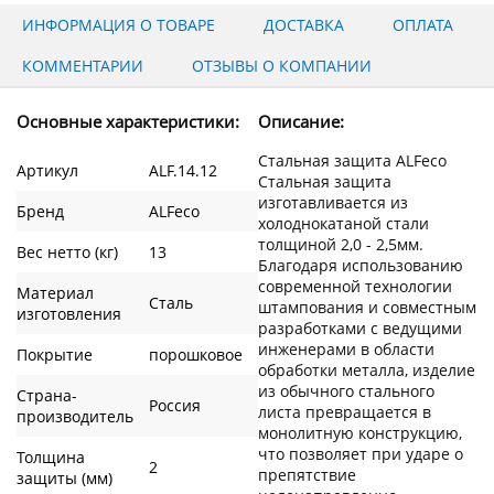
ИНФОРМАЦИЯ О ТОВАРЕ
ДОСТАВКА
ОПЛАТА
КОММЕНТАРИИ
ОТЗЫВЫ О КОМПАНИИ
Основные характеристики:
Описание:
Стальная защита ALFeco
Артикул
ALF.14.12
Стальная защита
изготавливается из
Бренд
ALFeco
холоднокатаной стали
толщиной 2,0 - 2,5мм.
Вес нетто (кг)
13
Благодаря использованию
современной технологии
Материал
Сталь
штампования и совместным
изготовления
разработками с ведущими
инженерами в области
Покрытие
порошковое
обработки металла, изделие
из обычного стального
Страна-
Россия
листа превращается в
производитель
монолитную конструкцию,
что позволяет при ударе о
Толщина
2
препятствие
защиты (мм)