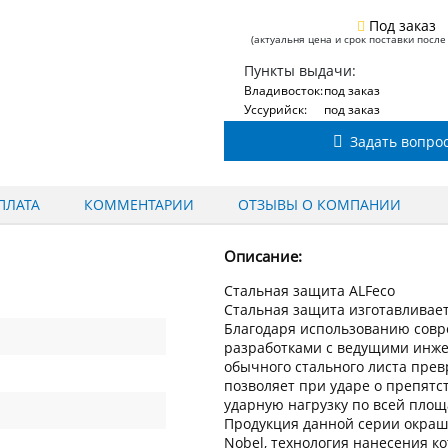
Под заказ
(актуальня цена и срок поставки после
Пункты выдачи:
Владивосток:
под заказ
Уссурийск:
под заказ
Задать вопро
ПЛАТА
КОММЕНТАРИИ
ОТЗЫВЫ О КОМПАНИИ
Описание:
Стальная защита ALFeco
Стальная защита изготавливаетс
Благодаря использованию сов
разработками с ведущими инжен
обычного стального листа пре
позволяет при ударе о препят
ударную нагрузку по всей пло
Продукция данной серии окраш
Nobel, технология нанесения к