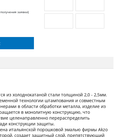
 получения заявки)
с
я из холоднокатаной стали толщиной 2,0 - 2,5мм.
ременной технологии штампования и совместным
ерами в области обработки металла, изделие из
вращается в монолитную конструкцию, что
ствие целенаправленно перераспределить
щади конструкции защиты.
ена итальянской порошковой эмалью фирмы Akzo
оторой, создает защитный слой, препятствующий