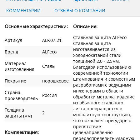
КОММЕНТАРИИ
ОТЗЫВЫ О КОМПАНИИ
Основные характеристики:
Описание:
Стальная защита ALFeco
Артикул
ALF.07.21
Стальная защита
изготавливается из
Бренд
ALFeco
холоднокатаной стали
толщиной 2,0 - 2,5мм.
Материал
Сталь
Благодаря использованию
изготовления
современной технологии
штампования и совместным
Покрытие
порошковое
разработками с ведущими
инженерами в области
Страна-
Россия
обработки металла, изделие
производитель
из обычного стального
листа превращается в
Толщина
2
монолитную конструкцию,
защиты (мм)
что позволяет при ударе о
препятствие
Комплектация:
целенаправленно
перераспределить ударную