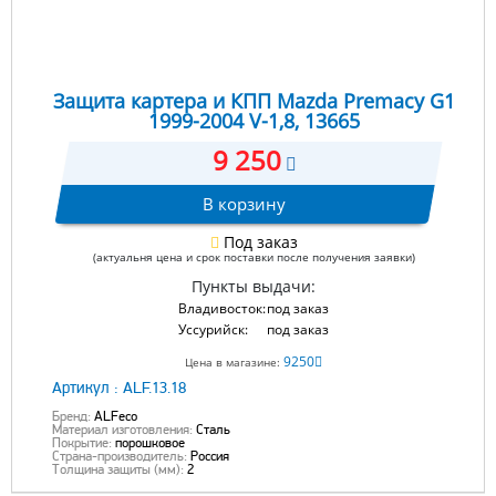
Защита картера и КПП Mazda Premacy G1
1999-2004 V-1,8, 13665
9 250
В корзину
Под заказ
(актуальня цена и срок поставки после получения заявки)
Пункты выдачи:
Владивосток:
под заказ
Уссурийск:
под заказ
9250
Цена в магазине:
Артикул :
ALF.13.18
Бренд:
ALFeco
Материал изготовления:
Сталь
Покрытие:
порошковое
Страна-производитель:
Россия
Толщина защиты (мм):
2