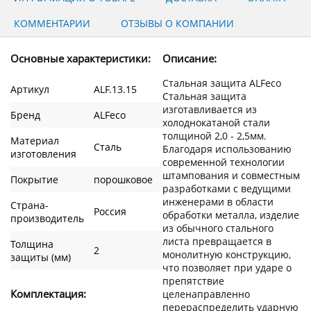
КОММЕНТАРИИ
ОТЗЫВЫ О КОМПАНИИ
Основные характеристики:
Описание:
Стальная защита ALFeco
Артикул
ALF.13.15
Стальная защита
изготавливается из
Бренд
ALFeco
холоднокатаной стали
толщиной 2,0 - 2,5мм.
Материал
Сталь
Благодаря использованию
изготовления
современной технологии
штампования и совместным
Покрытие
порошковое
разработками с ведущими
инженерами в области
Страна-
Россия
обработки металла, изделие
производитель
из обычного стального
листа превращается в
Толщина
2
монолитную конструкцию,
защиты (мм)
что позволяет при ударе о
препятствие
Комплектация:
целенаправленно
перераспределить ударную