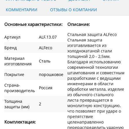
КОММЕНТАРИИ
ОТЗЫВЫ О КОМПАНИИ
Основные характеристики:
Описание:
Стальная защита ALFeco
Артикул
ALF.13.07
Стальная защита
изготавливается из
Бренд
ALFeco
холоднокатаной стали
толщиной 2,0 - 2,5мм.
Материал
Сталь
Благодаря использованию
изготовления
современной технологии
штампования и совместным
Покрытие
порошковое
разработками с ведущими
инженерами в области
Страна-
Россия
обработки металла, изделие
производитель
из обычного стального
листа превращается в
Толщина
2
монолитную конструкцию,
защиты (мм)
что позволяет при ударе о
препятствие
Комплектация:
целенаправленно
перераспределить ударную