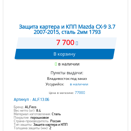
Защита картера и КПП Mazda CX-9 3.7
2007-2015, сталь 2мм 1793
7 700
В корзину
в наличии
Пункты выдачи:
Владивосток:
под заказ
Уссурийск:
в наличии
7700
Цена в магазине:
Артикул :
ALF.13.06
Бренд:
ALFeco
Вес нетто (кг):
8.4
Материал изготовления:
Сталь
Покрытие:
порошковое
Страна-производитель:
Россия
Тип защиты:
Защита картера и КПП
Толщина защиты (мм):
2