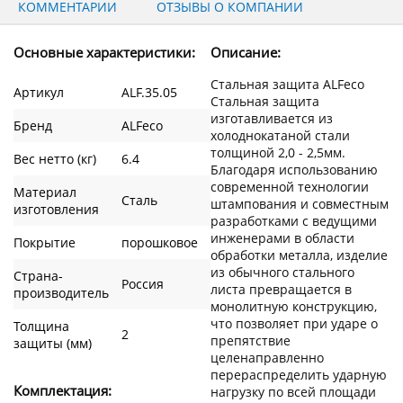
КОММЕНТАРИИ
ОТЗЫВЫ О КОМПАНИИ
Основные характеристики:
Описание:
Стальная защита ALFeco
Артикул
ALF.35.05
Стальная защита
изготавливается из
Бренд
ALFeco
холоднокатаной стали
толщиной 2,0 - 2,5мм.
Вес нетто (кг)
6.4
Благодаря использованию
современной технологии
Материал
Сталь
штампования и совместным
изготовления
разработками с ведущими
инженерами в области
Покрытие
порошковое
обработки металла, изделие
из обычного стального
Страна-
Россия
листа превращается в
производитель
монолитную конструкцию,
что позволяет при ударе о
Толщина
2
препятствие
защиты (мм)
целенаправленно
перераспределить ударную
Комплектация:
нагрузку по всей площади