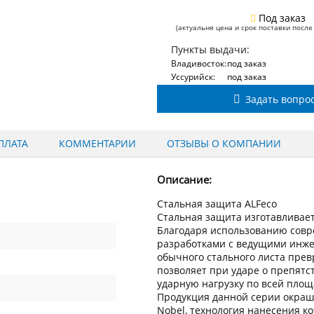
Под заказ
(актуальня цена и срок поставки после
Пункты выдачи:
Владивосток:
под заказ
Уссурийск:
под заказ
Задать вопро
ПЛАТА
КОММЕНТАРИИ
ОТЗЫВЫ О КОМПАНИИ
Описание:
Стальная защита ALFeco
Стальная защита изготавливаетс
Благодаря использованию сов
разработками с ведущими инжен
обычного стального листа пре
позволяет при ударе о препят
ударную нагрузку по всей пло
Продукция данной серии окраш
Nobel, технология нанесения к