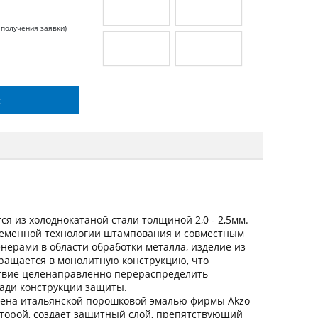
 получения заявки)
с
я из холоднокатаной стали толщиной 2,0 - 2,5мм.
ременной технологии штампования и совместным
ерами в области обработки металла, изделие из
вращается в монолитную конструкцию, что
ствие целенаправленно перераспределить
щади конструкции защиты.
ена итальянской порошковой эмалью фирмы Akzo
оторой, создает защитный слой, препятствующий