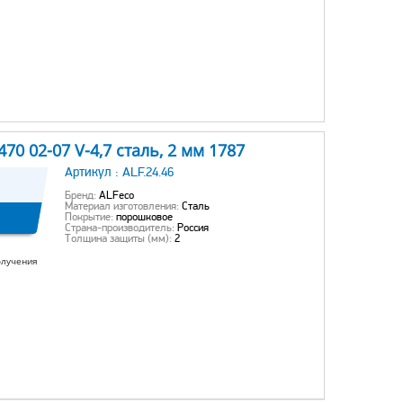
70 02-07 V-4,7 сталь, 2 мм 1787
Артикул :
ALF.24.46
Бренд:
ALFeco
Материал изготовления:
Сталь
Покрытие:
порошковое
Страна-производитель:
Россия
Толщина защиты (мм):
2
олучения