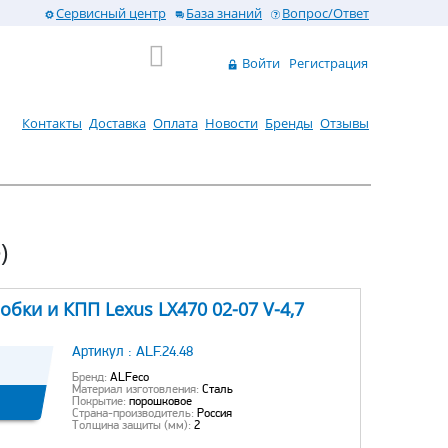
Сервисный центр
База знаний
Вопрос/Ответ
Войти
Регистрация
Контакты
Доставка
Оплата
Новости
Бренды
Отзывы
)
бки и КПП Lexus LX470 02-07 V-4,7
Артикул :
ALF.24.48
Бренд:
ALFeco
Материал изготовления:
Сталь
Покрытие:
порошковое
Страна-производитель:
Россия
Толщина защиты (мм):
2