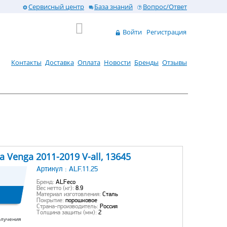
Сервисный центр
База знаний
Вопрос/Ответ
Войти
Регистрация
Контакты
Доставка
Оплата
Новости
Бренды
Отзывы
 Venga 2011-2019 V-all, 13645
Артикул :
ALF.11.25
Бренд:
ALFeco
Вес нетто (кг):
8.9
Материал изготовления:
Сталь
Покрытие:
порошковое
Страна-производитель:
Россия
Толщина защиты (мм):
2
олучения