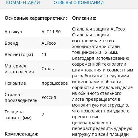
КОММЕНТАРИИ
ОТЗЫВЫ О КОМПАНИИ
Основные характеристики:
Описание:
Стальная защита ALFeco
Артикул
ALF.11.30
Стальная защита
изготавливается из
Бренд
ALFeco
холоднокатаной стали
толщиной 2,0 - 2,5мм.
Вес нетто (кг)
11
Благодаря использованию
современной технологии
Материал
Сталь
штампования и совместным
изготовления
разработками с ведущими
инженерами в области
Покрытие
порошковое
обработки металла, изделие
из обычного стального
Страна-
Россия
листа превращается в
производитель
монолитную конструкцию,
что позволяет при ударе о
Толщина
2
препятствие
защиты (мм)
целенаправленно
перераспределить ударную
Комплектация:
нагрузку по всей площади