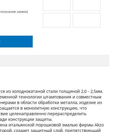
 получения заявки)
с
я из холоднокатаной стали толщиной 2,0 - 2,5мм.
ременной технологии штампования и совместным
ерами в области обработки металла, изделие из
вращается в монолитную конструкцию, что
ствие целенаправленно перераспределить
щади конструкции защиты.
ена итальянской порошковой эмалью фирмы Akzo
оторой, создает защитный слой, препятствующий