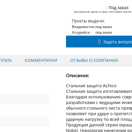
Под заказ
(актуальня цена и срок поставки после
Пункты выдачи:
Владивосток:
под заказ
Уссурийск:
под заказ
Задать вопро
ПЛАТА
КОММЕНТАРИИ
ОТЗЫВЫ О КОМПАНИИ
Описание:
Стальная защита ALFeco
Стальная защита изготавливаетс
Благодаря использованию сов
разработками с ведущими инжен
обычного стального листа пре
позволяет при ударе о препят
ударную нагрузку по всей пло
Продукция данной серии окраш
Nobel, технология нанесения к