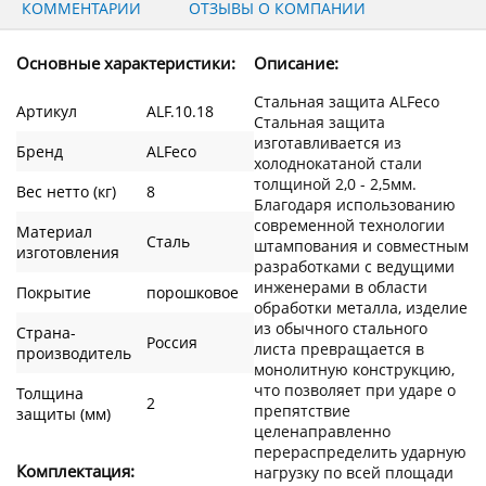
КОММЕНТАРИИ
ОТЗЫВЫ О КОМПАНИИ
Основные характеристики:
Описание:
Стальная защита ALFeco
Артикул
ALF.10.18
Стальная защита
изготавливается из
Бренд
ALFeco
холоднокатаной стали
толщиной 2,0 - 2,5мм.
Вес нетто (кг)
8
Благодаря использованию
современной технологии
Материал
Сталь
штампования и совместным
изготовления
разработками с ведущими
инженерами в области
Покрытие
порошковое
обработки металла, изделие
из обычного стального
Страна-
Россия
листа превращается в
производитель
монолитную конструкцию,
что позволяет при ударе о
Толщина
2
препятствие
защиты (мм)
целенаправленно
перераспределить ударную
Комплектация:
нагрузку по всей площади