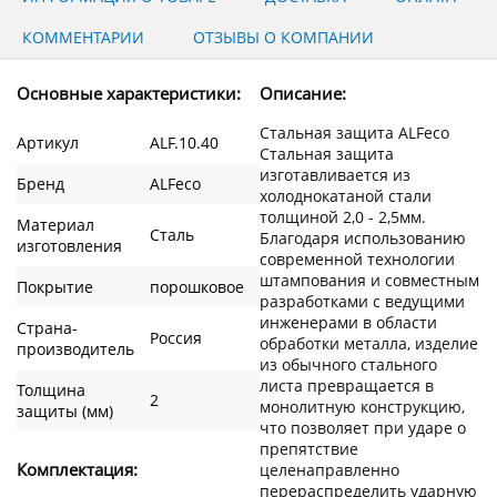
КОММЕНТАРИИ
ОТЗЫВЫ О КОМПАНИИ
Основные характеристики:
Описание:
Стальная защита ALFeco
Артикул
ALF.10.40
Стальная защита
изготавливается из
Бренд
ALFeco
холоднокатаной стали
толщиной 2,0 - 2,5мм.
Материал
Сталь
Благодаря использованию
изготовления
современной технологии
штампования и совместным
Покрытие
порошковое
разработками с ведущими
инженерами в области
Страна-
Россия
обработки металла, изделие
производитель
из обычного стального
листа превращается в
Толщина
2
монолитную конструкцию,
защиты (мм)
что позволяет при ударе о
препятствие
Комплектация:
целенаправленно
перераспределить ударную