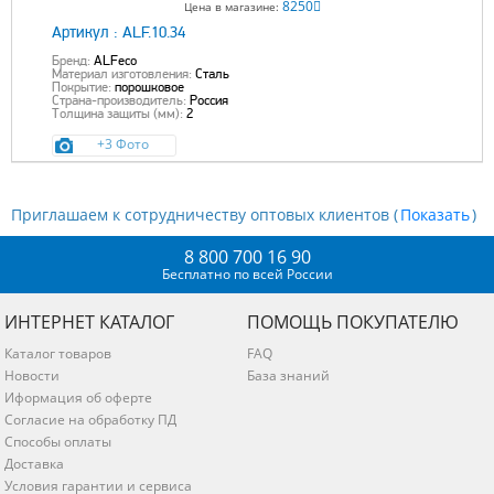
8250
Цена в магазине:
Артикул :
ALF.10.34
Бренд:
ALFeco
Материал изготовления:
Сталь
Покрытие:
порошковое
Страна-производитель:
Россия
Толщина защиты (мм):
2
+3 Фото
Приглашаем к сотрудничеству оптовых клиентов (
)
8 800 700 16 90
Бесплатно по всей России
ИНТЕРНЕТ КАТАЛОГ
ПОМОЩЬ ПОКУПАТЕЛЮ
Каталог товаров
FAQ
Новости
База знаний
Иформация об оферте
Согласие на обработку ПД
Способы оплаты
Доставка
Условия гарантии и сервиса