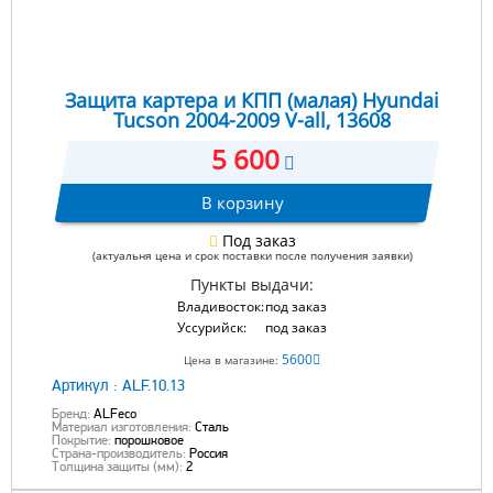
Защита картера и КПП (малая) Hyundai
Tucson 2004-2009 V-all, 13608
5 600
В корзину
Под заказ
(актуальня цена и срок поставки после получения заявки)
Пункты выдачи:
Владивосток:
под заказ
Уссурийск:
под заказ
5600
Цена в магазине:
Артикул :
ALF.10.13
Бренд:
ALFeco
Материал изготовления:
Сталь
Покрытие:
порошковое
Страна-производитель:
Россия
Толщина защиты (мм):
2