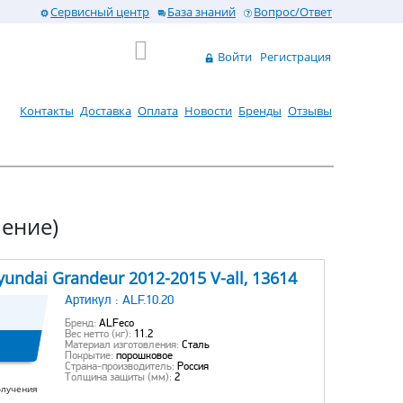
Сервисный центр
База знаний
Вопрос/Ответ
Войти
Регистрация
Контакты
Доставка
Оплата
Новости
Бренды
Отзывы
ление)
undai Grandeur 2012-2015 V-all, 13614
Артикул :
ALF.10.20
Бренд:
ALFeco
Вес нетто (кг):
11.2
Материал изготовления:
Сталь
Покрытие:
порошковое
Страна-производитель:
Россия
Толщина защиты (мм):
2
олучения