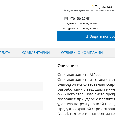
Под заказ
(актуальня цена и срок поставки после
Пункты выдачи:
Владивосток:
под заказ
Уссурийск:
под заказ
Задать вопро
ПЛАТА
КОММЕНТАРИИ
ОТЗЫВЫ О КОМПАНИИ
Описание:
Стальная защита ALFeco
Стальная защита изготавливаетс
Благодаря использованию сов
разработками с ведущими инжен
обычного стального листа пре
позволяет при ударе о препят
ударную нагрузку по всей пло
Продукция данной серии окраш
Nobel, технология нанесения к