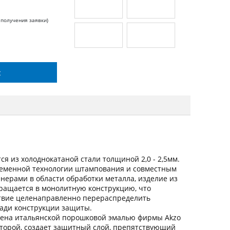
 получения заявки)
с
я из холоднокатаной стали толщиной 2,0 - 2,5мм.
ременной технологии штампования и совместным
ерами в области обработки металла, изделие из
вращается в монолитную конструкцию, что
ствие целенаправленно перераспределить
щади конструкции защиты.
ена итальянской порошковой эмалью фирмы Akzo
оторой, создает защитный слой, препятствующий