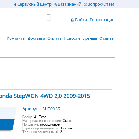
Сервисный центр
База знаний
Вопрос/Ответ
Войти
Регистрация
Контакты
Доставка
Оплата
Новости
Бренды
Отзывы
onda StepWGN 4WD 2,0 2009-2015
Артикул :
ALF.09.35
Бренд:
ALFeco
Материал изготовления:
Сталь
Покрытие:
порошковое
Страна-производитель:
Россия
Толщина защиты (мм):
2