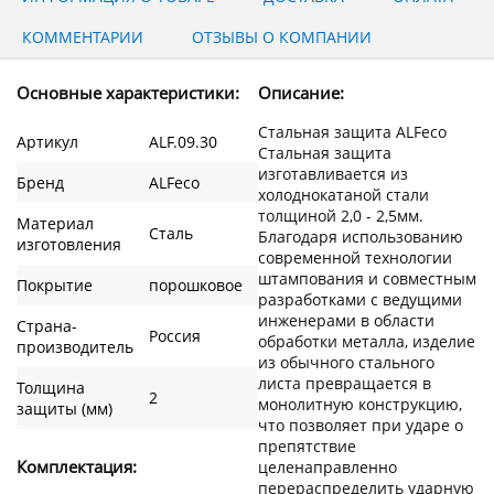
КОММЕНТАРИИ
ОТЗЫВЫ О КОМПАНИИ
Основные характеристики:
Описание:
Стальная защита ALFeco
Артикул
ALF.09.30
Стальная защита
изготавливается из
Бренд
ALFeco
холоднокатаной стали
толщиной 2,0 - 2,5мм.
Материал
Сталь
Благодаря использованию
изготовления
современной технологии
штампования и совместным
Покрытие
порошковое
разработками с ведущими
инженерами в области
Страна-
Россия
обработки металла, изделие
производитель
из обычного стального
листа превращается в
Толщина
2
монолитную конструкцию,
защиты (мм)
что позволяет при ударе о
препятствие
Комплектация:
целенаправленно
перераспределить ударную