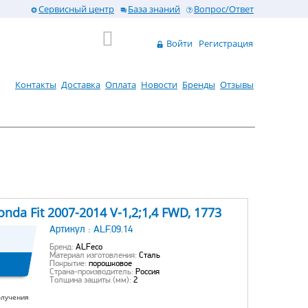
Сервисный центр
База знаний
Вопрос/Ответ
Войти
Регистрация
Контакты
Доставка
Оплата
Новости
Бренды
Отзывы
da Fit 2007-2014 V-1,2;1,4 FWD, 1773
Артикул :
ALF.09.14
Бренд:
ALFeco
Материал изготовления:
Сталь
Покрытие:
порошковое
Страна-производитель:
Россия
Толщина защиты (мм):
2
олучения