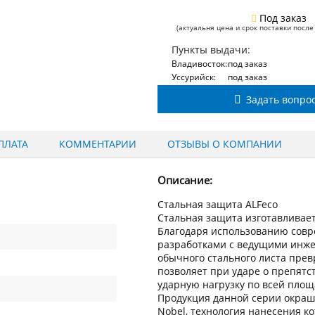
Под заказ
(актуальня цена и срок поставки после
Пункты выдачи:
Владивосток:
под заказ
Уссурийск:
под заказ
Задать вопро
ПЛАТА
КОММЕНТАРИИ
ОТЗЫВЫ О КОМПАНИИ
Описание:
Стальная защита ALFeco
Стальная защита изготавливаетс
Благодаря использованию сов
разработками с ведущими инжен
обычного стального листа пре
позволяет при ударе о препят
ударную нагрузку по всей пло
Продукция данной серии окраш
Nobel, технология нанесения к