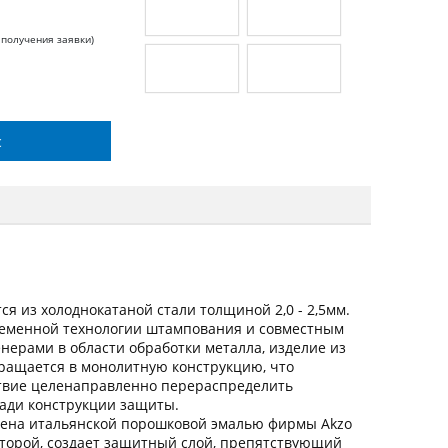
 получения заявки)
с
я из холоднокатаной стали толщиной 2,0 - 2,5мм.
ременной технологии штампования и совместным
ерами в области обработки металла, изделие из
вращается в монолитную конструкцию, что
ствие целенаправленно перераспределить
щади конструкции защиты.
ена итальянской порошковой эмалью фирмы Akzo
оторой, создает защитный слой, препятствующий