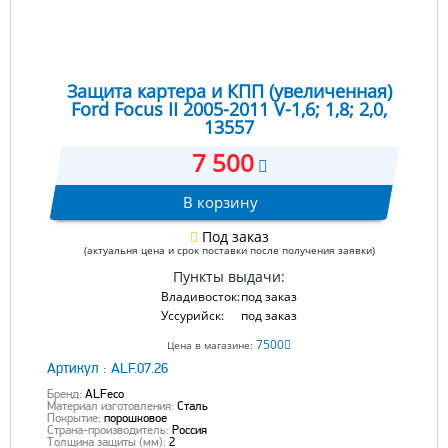
Защита картера и КПП (увеличенная)
Ford Focus II 2005-2011 V-1,6; 1,8; 2,0,
13557
7 500
В корзину
Под заказ
(актуальня цена и срок поставки после получения заявки)
Пункты выдачи:
Владивосток:
под заказ
Уссурийск:
под заказ
7500
Цена в магазине:
Артикул :
ALF.07.26
Бренд:
ALFeco
Материал изготовления:
Сталь
Покрытие:
порошковое
Страна-производитель:
Россия
Толщина защиты (мм):
2