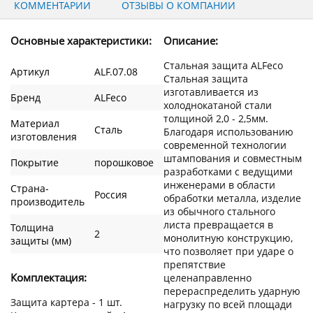
КОММЕНТАРИИ
ОТЗЫВЫ О КОМПАНИИ
Основные характеристики:
Описание:
Стальная защита ALFeco
Артикул
ALF.07.08
Стальная защита
изготавливается из
Бренд
ALFeco
холоднокатаной стали
толщиной 2,0 - 2,5мм.
Материал
Сталь
Благодаря использованию
изготовления
современной технологии
штампования и совместным
Покрытие
порошковое
разработками с ведущими
инженерами в области
Страна-
Россия
обработки металла, изделие
производитель
из обычного стального
листа превращается в
Толщина
2
монолитную конструкцию,
защиты (мм)
что позволяет при ударе о
препятствие
Комплектация:
целенаправленно
перераспределить ударную
Защита картера - 1 шт.
нагрузку по всей площади