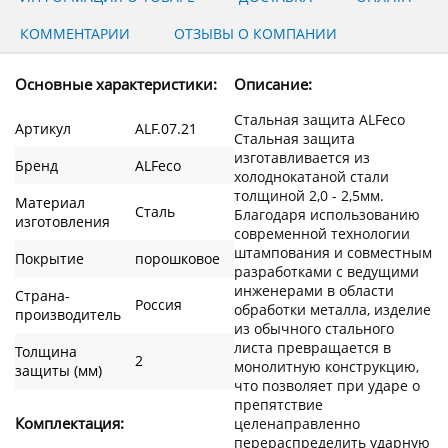
КОММЕНТАРИИ
ОТЗЫВЫ О КОМПАНИИ
Основные характеристики:
Описание:
Стальная защита ALFeco
Артикул
ALF.07.21
Стальная защита
изготавливается из
Бренд
ALFeco
холоднокатаной стали
толщиной 2,0 - 2,5мм.
Материал
Сталь
Благодаря использованию
изготовления
современной технологии
штампования и совместным
Покрытие
порошковое
разработками с ведущими
инженерами в области
Страна-
Россия
обработки металла, изделие
производитель
из обычного стального
листа превращается в
Толщина
2
монолитную конструкцию,
защиты (мм)
что позволяет при ударе о
препятствие
Комплектация:
целенаправленно
перераспределить ударную