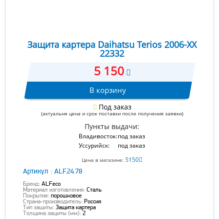
Защита картера Daihatsu Terios 2006-XX
22332
5 150
В корзину
Под заказ
(актуальня цена и срок поставки после получения заявки)
Пункты выдачи:
Владивосток:
под заказ
Уссурийск:
под заказ
5150
Цена в магазине:
Артикул :
ALF.24.78
Бренд:
ALFeco
Материал изготовления:
Сталь
Покрытие:
порошковое
Страна-производитель:
Россия
Тип защиты:
Защита картера
Толщина защиты (мм):
2