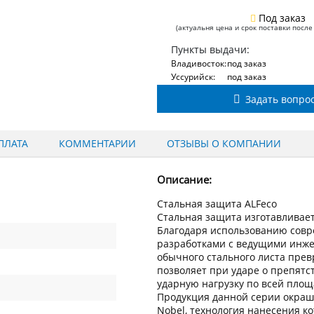
Под заказ
(актуальня цена и срок поставки после
Пункты выдачи:
Владивосток:
под заказ
Уссурийск:
под заказ
Задать вопро
ПЛАТА
КОММЕНТАРИИ
ОТЗЫВЫ О КОМПАНИИ
Описание:
Стальная защита ALFeco
Стальная защита изготавливаетс
Благодаря использованию сов
разработками с ведущими инжен
обычного стального листа пре
позволяет при ударе о препят
ударную нагрузку по всей пло
Продукция данной серии окраш
Nobel, технология нанесения к