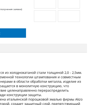
 получения заявки)
с
я из холоднокатаной стали толщиной 2,0 - 2,5мм.
ременной технологии штампования и совместным
ерами в области обработки металла, изделие из
вращается в монолитную конструкцию, что
ствие целенаправленно перераспределить
щади конструкции защиты.
ена итальянской порошковой эмалью фирмы Akzo
оторой, создает защитный слой, препятствующий