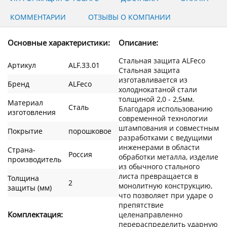
КОММЕНТАРИИ
ОТЗЫВЫ О КОМПАНИИ
Основные характеристики:
Описание:
Стальная защита ALFeco
Артикул
ALF.33.01
Стальная защита
изготавливается из
Бренд
ALFeco
холоднокатаной стали
толщиной 2,0 - 2,5мм.
Материал
Сталь
Благодаря использованию
изготовления
современной технологии
штампования и совместным
Покрытие
порошковое
разработками с ведущими
инженерами в области
Страна-
Россия
обработки металла, изделие
производитель
из обычного стального
листа превращается в
Толщина
2
монолитную конструкцию,
защиты (мм)
что позволяет при ударе о
препятствие
Комплектация:
целенаправленно
перераспределить ударную