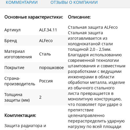
КОММЕНТАРИИ
ОТЗЫВЫ О КОМПАНИИ
Основные характеристики:
Описание:
Стальная защита ALFeco
Артикул
ALF.34.11
Стальная защита
изготавливается из
Бренд
ALFeco
холоднокатаной стали
толщиной 2,0 - 2,5мм.
Материал
Сталь
Благодаря использованию
изготовления
современной технологии
штампования и совместным
Покрытие
порошковое
разработками с ведущими
инженерами в области
Страна-
Россия
обработки металла, изделие
производитель
из обычного стального
листа превращается в
Толщина
2
монолитную конструкцию,
защиты (мм)
что позволяет при ударе о
препятствие
Комплектация:
целенаправленно
перераспределить ударную
Защита радиатора и
нагрузку по всей площади