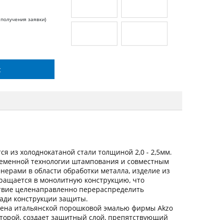
 получения заявки)
с
я из холоднокатаной стали толщиной 2,0 - 2,5мм.
ременной технологии штампования и совместным
ерами в области обработки металла, изделие из
вращается в монолитную конструкцию, что
ствие целенаправленно перераспределить
щади конструкции защиты.
ена итальянской порошковой эмалью фирмы Akzo
оторой, создает защитный слой, препятствующий