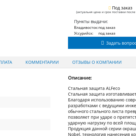
Под заказ
(актуальня цена и срок поставки после
Пункты выдачи:
Владивосток:
под заказ
Уссурийск:
под заказ
Задать вопро
ПЛАТА
КОММЕНТАРИИ
ОТЗЫВЫ О КОМПАНИИ
Описание:
Стальная защита ALFeco
Стальная защита изготавливаетс
Благодаря использованию сов
разработками с ведущими инжен
обычного стального листа пре
позволяет при ударе о препят
ударную нагрузку по всей пло
Продукция данной серии окраш
Nobel, технология нанесения к