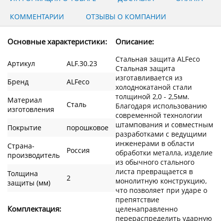
КОММЕНТАРИИ
ОТЗЫВЫ О КОМПАНИИ
Основные характеристики:
Описание:
Стальная защита ALFeco
Артикул
ALF.30.23
Стальная защита
изготавливается из
Бренд
ALFeco
холоднокатаной стали
толщиной 2,0 - 2,5мм.
Материал
Сталь
Благодаря использованию
изготовления
современной технологии
штампования и совместным
Покрытие
порошковое
разработками с ведущими
инженерами в области
Страна-
Россия
обработки металла, изделие
производитель
из обычного стального
листа превращается в
Толщина
2
монолитную конструкцию,
защиты (мм)
что позволяет при ударе о
препятствие
Комплектация:
целенаправленно
перераспределить ударную