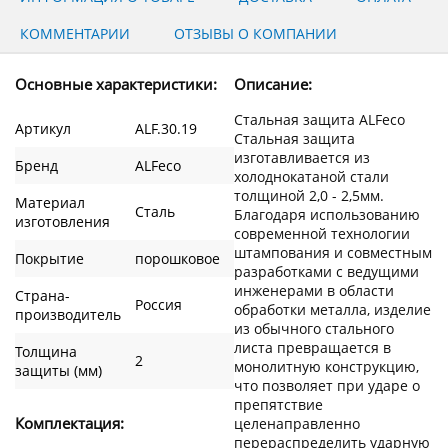
КОММЕНТАРИИ
ОТЗЫВЫ О КОМПАНИИ
Основные характеристики:
Описание:
Стальная защита ALFeco
Артикул
ALF.30.19
Стальная защита
изготавливается из
Бренд
ALFeco
холоднокатаной стали
толщиной 2,0 - 2,5мм.
Материал
Сталь
Благодаря использованию
изготовления
современной технологии
штампования и совместным
Покрытие
порошковое
разработками с ведущими
инженерами в области
Страна-
Россия
обработки металла, изделие
производитель
из обычного стального
листа превращается в
Толщина
2
монолитную конструкцию,
защиты (мм)
что позволяет при ударе о
препятствие
Комплектация:
целенаправленно
перераспределить ударную