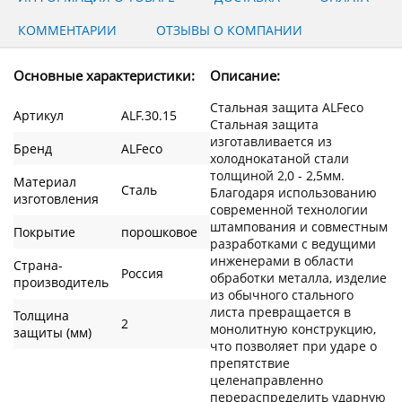
КОММЕНТАРИИ
ОТЗЫВЫ О КОМПАНИИ
Основные характеристики:
Описание:
Стальная защита ALFeco
Артикул
ALF.30.15
Стальная защита
изготавливается из
Бренд
ALFeco
холоднокатаной стали
толщиной 2,0 - 2,5мм.
Материал
Сталь
Благодаря использованию
изготовления
современной технологии
штампования и совместным
Покрытие
порошковое
разработками с ведущими
инженерами в области
Страна-
Россия
обработки металла, изделие
производитель
из обычного стального
листа превращается в
Толщина
2
монолитную конструкцию,
защиты (мм)
что позволяет при ударе о
препятствие
целенаправленно
перераспределить ударную