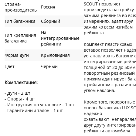
SCOUT позволяет
Страна-
Россия
производить настройку
производитель
зажима рейлинга во все
Тип багажника
Сборный
измерениях, адаптируя
зажим ко всем изгибам
На
рейлинга.
Тип крепления
интегрированные
багажника
рейлинги
Комплект пластиковых
вставок позволяет надё
Форма дуги
Крыловидная
устанавливать багажник
интегрированные рейл
Цвет
черный
толщиной от 20 до 50мм,
поворотный резиновый
прижим адаптирует баг
Комплектация:
к рейлингам с различн
углом наклона.
- Дуги - 2 шт
- Опоры - 4 шт
Кроме того, поворотные
- Инструкция по установке - 1 шт
опоры багажника LUX S
- Гарантийный талон - 1 шт
надёжно
охватывают непаралле
друг другу интегрирова
рейлинги автомобиля.