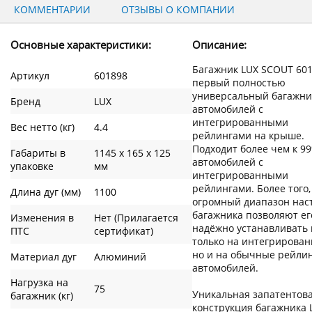
КОММЕНТАРИИ
ОТЗЫВЫ О КОМПАНИИ
Основные характеристики:
Описание:
Багажник LUX SCOUT 601
Артикул
601898
первый полностью
универсальный багажни
Бренд
LUX
автомобилей с
интегрированными
Вес нетто (кг)
4.4
рейлингами на крыше.
Подходит более чем к 9
Габариты в
1145 x 165 x 125
автомобилей с
упаковке
мм
интегрированными
рейлингами. Более того,
Длина дуг (мм)
1100
огромный диапазон нас
багажника позволяют ег
Изменения в
Нет (Прилагается
надёжно устанавливать 
ПТС
сертификат)
только на интегрирован
но и на обычные рейли
Материал дуг
Алюминий
автомобилей.
Нагрузка на
75
Уникальная запатентов
багажник (кг)
конструкция багажника 