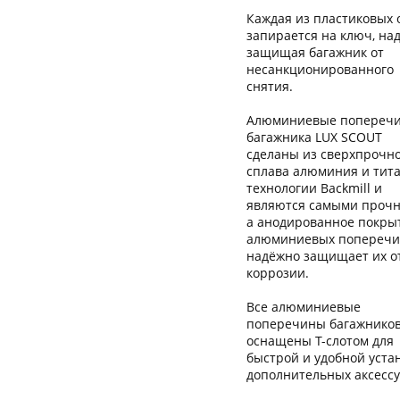
Каждая из пластиковых 
запирается на ключ, на
защищая багажник от
несанкционированного
снятия.
Алюминиевые попереч
багажника LUX SCOUT
сделаны из сверхпрочн
сплава алюминия и тита
технологии Backmill и
являются самыми проч
а анодированное покры
алюминиевых попереч
надёжно защищает их о
коррозии.
Все алюминиевые
поперечины багажников
оснащены Т-слотом для
быстрой и удобной уста
дополнительных аксессу