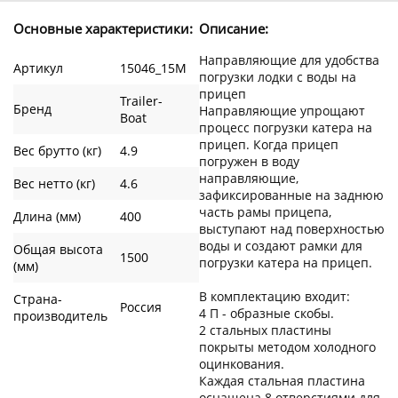
Основные характеристики:
Описание:
Направляющие для удобства
Артикул
15046_15M
погрузки лодки с воды на
прицеп
Trailer-
Бренд
Направляющие упрощают
Boat
процесс погрузки катера на
прицеп. Когда прицеп
Вес брутто (кг)
4.9
погружен в воду
направляющие,
Вес нетто (кг)
4.6
зафиксированные на заднюю
часть рамы прицепа,
Длина (мм)
400
выступают над поверхностью
воды и создают рамки для
Общая высота
1500
погрузки катера на прицеп.
(мм)
В комплектацию входит:
Страна-
Россия
4 П - образные скобы.
производитель
2 стальных пластины
покрыты методом холодного
оцинкования.
Каждая стальная пластина
оснащена 8 отверстиями для