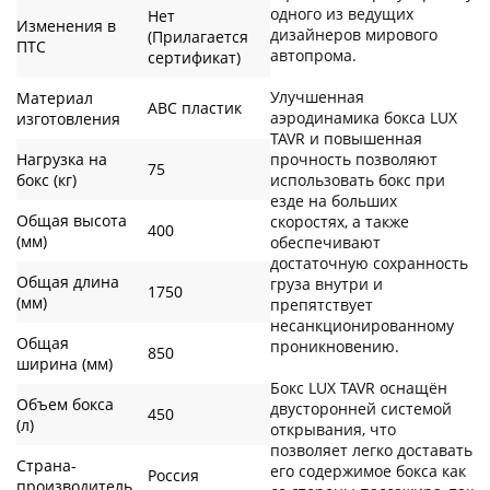
одного из ведущих
Нет
Изменения в
дизайнеров мирового
(Прилагается
ПТС
автопрома.
сертификат)
Улучшенная
Материал
ABC пластик
аэродинамика бокса LUX
изготовления
TAVR и повышенная
Нагрузка на
прочность позволяют
75
бокс (кг)
использовать бокс при
езде на больших
Общая высота
скоростях, а также
400
(мм)
обеспечивают
достаточную сохранность
Общая длина
груза внутри и
1750
(мм)
препятствует
несанкционированному
Общая
проникновению.
850
ширина (мм)
Бокс LUX TAVR оснащён
Объем бокса
двусторонней системой
450
(л)
открывания, что
позволяет легко доставать
Страна-
его содержимое бокса как
Россия
производитель