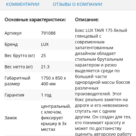
КОММЕНТАРИИ
ОТЗЫВЫ О КОМПАНИИ
Основные характеристики:
Описание:
Бокс LUX TAVR 175 белый
Артикул
791088
глянцевый с
современным
Бренд
LUX
запатентованным
дизайном обладает
Вес брутто (кг)
25
стильным брутальным
характером и резко
Вес нетто (кг)
21.3
выделяется среди по
большей части
Габаритный
1750 х 850 х
однородной массы боксов
размер
400 мм
различных
производителей. Этот
Гарантия
1 год
бокс реально заметен на
дороге и его невозможно
центральный,
спутать ни с одним
с ключом,
другим. Он создан для тех,
Замок
фиксирует
кто понимает красоту и
крышку в 3х
может по достоинству
местах
оценить авторскую работу