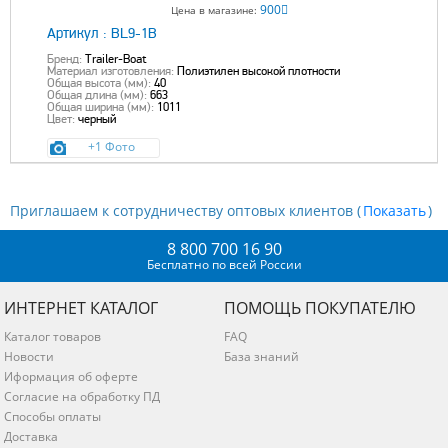
900
Цена в магазине:
Артикул :
BL9-1B
Бренд:
Trailer-Boat
Материал изготовления:
Полиэтилен высокой плотности
Общая высота (мм):
40
Общая длина (мм):
663
Общая ширина (мм):
1011
Цвет:
черный
+1 Фото
Приглашаем к сотрудничеству оптовых клиентов (
)
8 800 700 16 90
Бесплатно по всей России
ИНТЕРНЕТ КАТАЛОГ
ПОМОЩЬ ПОКУПАТЕЛЮ
Каталог товаров
FAQ
Новости
База знаний
Иформация об оферте
Согласие на обработку ПД
Способы оплаты
Доставка