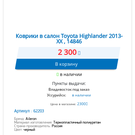
Коврики в салон Toyota Highlander 2013-
XX , 14846
2 300
В корзину
в наличии
Пункты выдачи:
Владивосток:
под заказ
Уссурийск:
в наличии
2300
Цена в магазине:
Артикул :
62203
Бренд:
Aileron
Материал изготовления:
Термопластичный полиуретан
Страна-производитель:
Россия
Цвет:
черный