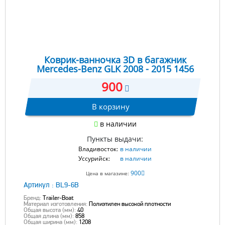
Коврик-ванночка 3D в багажник
Mercedes-Benz GLK 2008 - 2015 1456
900
В корзину
в наличии
Пункты выдачи:
Владивосток:
в наличии
Уссурийск:
в наличии
900
Цена в магазине:
Артикул :
BL9-6B
Бренд:
Trailer-Boat
Материал изготовления:
Полиэтилен высокой плотности
Общая высота (мм):
40
Общая длина (мм):
858
Общая ширина (мм):
1208