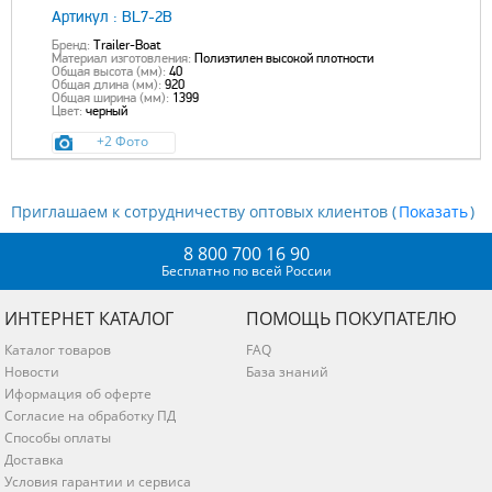
Артикул :
BL7-2B
Бренд:
Trailer-Boat
Материал изготовления:
Полиэтилен высокой плотности
Общая высота (мм):
40
Общая длина (мм):
920
Общая ширина (мм):
1399
Цвет:
черный
+2 Фото
Приглашаем к сотрудничеству оптовых клиентов (
)
8 800 700 16 90
Бесплатно по всей России
ИНТЕРНЕТ КАТАЛОГ
ПОМОЩЬ ПОКУПАТЕЛЮ
Каталог товаров
FAQ
Новости
База знаний
Иформация об оферте
Согласие на обработку ПД
Способы оплаты
Доставка
Условия гарантии и сервиса