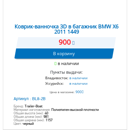
Коврик-ванночка 3D в багажник BMW X6
2011 1449
900
В корзину
в наличии
Пункты выдачи:
Владивосток:
в наличии
Уссурийск:
в наличии
900
Цена в магазине:
Артикул :
BL8-2B
Бренд:
Trailer-Boat
Материал изготовления:
Полиэтилен высокой плотности
Общая высота (мм):
40
Общая длина (мм):
981
Общая ширина (мм):
1157
Цвет:
черный